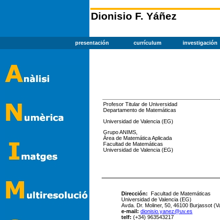
Dionisio F. Yáñez
presentación
currículum
investigación
Profesor Titular de Universidad
Departamento de Matemáticas
Universidad de Valencia (EG)
Grupo ANIMS,
Área de Matemática Aplicada
Facultad de Matemáticas
Universidad de Valencia (EG)
Dirección:
Facultad de Matemát
Universidad de Valencia (EG)
Avda. Dr. Moliner, 50, 46100 Burjassot (V
e-mail:
dionisio.yanez@uv.es
telf:
(+34) 963543217