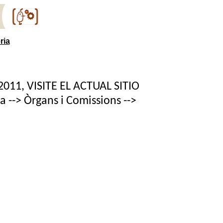
ria
11, VISITE EL ACTUAL SITIO
la --> Òrgans i Comissions -->