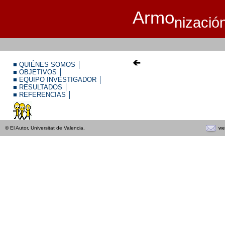
Armo
nizació
■
QUIÉNES SOMOS
│
■
OBJETIVOS
│
■
EQUIPO INVESTIGADOR
│
■
RESULTADOS
│
■
REFERENCIAS
│
we
© El Autor, Universitat de Valencia.