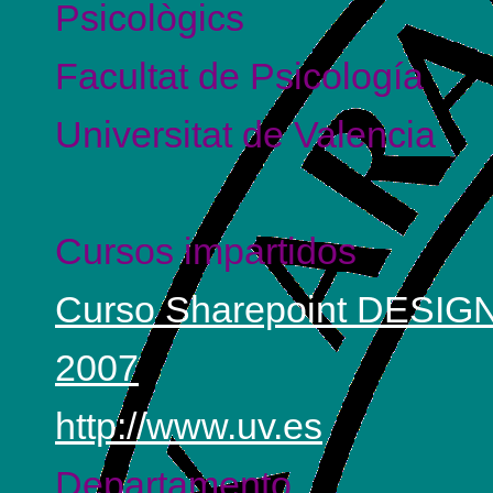
Psicològics
Facultat de Psicología
Universitat de Valencia
Cursos impartidos
Curso Sharepoint DESI
2007
http://www.uv.es
Departamento