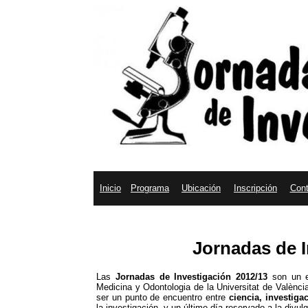
Inicio
Programa
Ubicación
Inscripción
Cont
Jornadas de I
Las
Jornadas de Investigación 2012/13
son un ev
Medicina y Odontologia de la Universitat de Valènci
ser un punto de encuentro entre
ciencia, investig
la investigación, y un último día reservado a la divulg