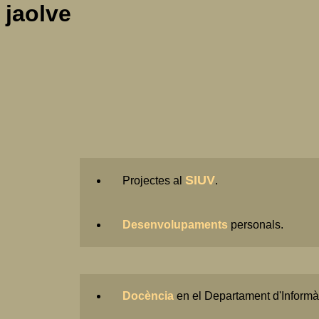
jaolve
SIUV
Projectes al
.
Desenvolupaments
personals.
Docència
en el Departament d'Informà