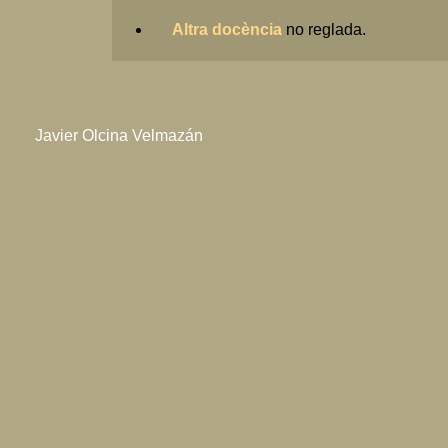
Altra docència
no reglada.
Javier Olcina Velmazán