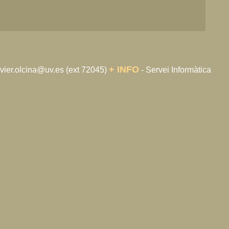
+ INFO
avier.olcina@uv.es (ext 72045)
- Servei Informàtica