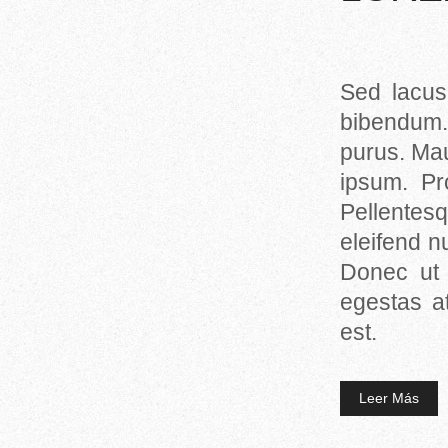
Sed lacus
bibendum. 
purus. Mau
ipsum. Pr
Pellentesq
eleifend n
Donec ut 
egestas at
est.
Leer Más