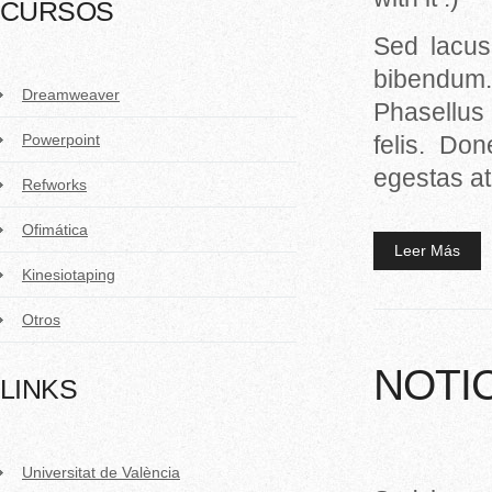
CURSOS
Sed lacus
bibendum. 
Dreamweaver
Phasellus
Powerpoint
felis. Do
egestas a
Refworks
Ofimática
Leer Más
Kinesiotaping
Otros
NOTI
LINKS
Universitat de València