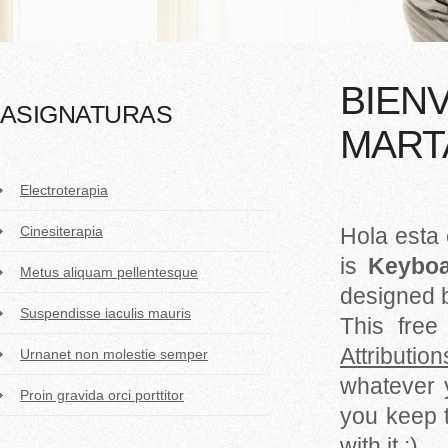
BIENV
ASIGNATURAS
MART
Electroterapia
Cinesiterapia
Hola esta 
is
Keybo
Metus aliquam pellentesque
designed
Suspendisse iaculis mauris
This free
Attributio
Urnanet non molestie semper
whatever 
Proin gravida orci porttitor
you keep t
with it :)