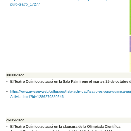
puro-teatro_17277
08/09/2022
El Teatro Químico actuará en la Sala Palmireno el martes 25 de octubre d
https://www.uv.es/uvweb/cultur
a/es/lista-actividad/teatro-
es-pura-quimica-qu
Activitat.html?id=
1286279389546
26/05/2022
El Teatro Químico actuará en la clausura de la Olimpiada Científica