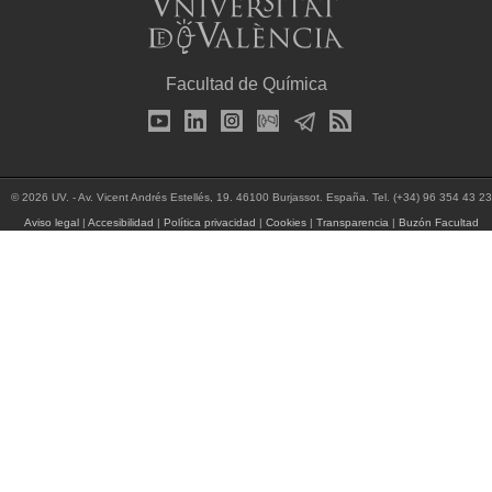
Facultad de Química
© 2026 UV. - Av. Vicent Andrés Estellés, 19. 46100 Burjassot. España. Tel. (+34) 96 354 43 23
Aviso legal
|
Accesibilidad
|
Política privacidad
|
Cookies
|
Transparencia
|
Buzón Facultad