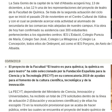
La Sala Gomis de la capital de la Vall d'Albaida acogerá hoy, 13 de
diciembre, a las 12 h una de les representaciones del proyecto de teatro
de la Facultad de Química. Se trata de la segunda actuación del ciclo
que se inició el pasado 29 de noviembre en el Centro Cultural de Xàtiva
y con el cual se pretende acercar esta actividad al alumnado de
secundaria de las comarcas más alejadas de nuestro campus. A la obra
de hoy han confirmado su asistencia casi 300 estudiantes
pertenecientes a los siguientes centros: IES L'Estació, Colegio Pureza
de María, Colegio San José, Colegio La Milagrosa y Colegio La
Concepción, todos ellos de Ontinyent, así como el IES Porçons, de Aielo de Ma
Albaida.
03/09/2019
El proyecto de la Facultad “El teatro es pura química;
la química es
puro teatro” ha sido seleccionado por la Fundación Española para la
Ciencia y la Tecnología (FECYT) en su convocatoria 2019 de ayudas
para el fomento de la cultura científica, tecnológica y de la
innovación
La FECYT, dependiente del Ministerio de Ciencia, Innovación y
Universidades, ha recibido un total de 279 solicitudes dentro de la línea
de actuación 2 (Educación y vocaciones científicas) y de ellas ha
escogido 73 en la resolución provisional que se acaba de hacer
pública, entre las cuales se encuentra el proyecto del teatro químico de