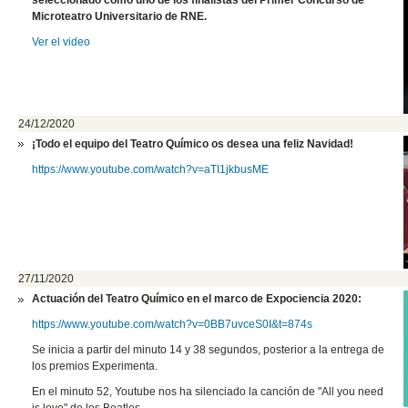
seleccionado como uno de los finalistas del Primer Concurso de
Microteatro Universitario de RNE.
Ver el video
24/12/2020
¡Todo el equipo del Teatro Químico os desea una feliz Navidad
!
https://www.youtube.com/watch?v=aTI1jkbusME
27/11/2020
Actuación del Teatro Químico en el marco de Expociencia 2020:
https://www.youtube.com/watch?v=0BB7uvceS0I&t=874s
Se inicia a partir del minuto 14 y 38 segundos, posterior a la entrega de
los premios Experimenta.
En el minuto 52, Youtube nos ha silenciado la canción de "All you need