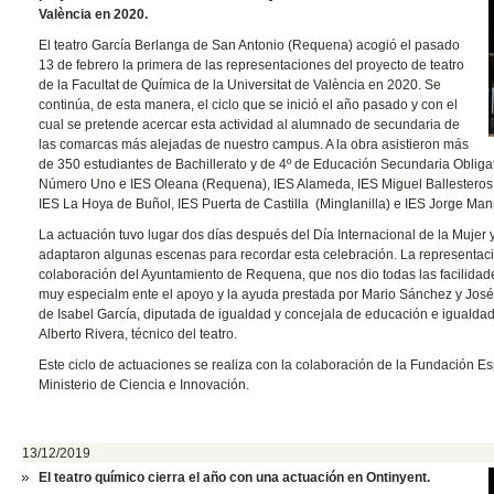
València en 2020.
El teatro García Berlanga de San Antonio (Requena) acogió el pasado
13 de febrero la primera de las representaciones del proyecto de teatro
de la Facultat de Química de la Universitat de València en 2020. Se
continúa, de esta manera, el ciclo que se inició el año pasado y con el
cual se pretende acercar esta actividad al alumnado de secundaria de
las comarcas más alejadas de nuestro campus. A la obra asistieron más
de 350 estudiantes de Bachillerato y de 4º de Educación Secundaria Obligato
Número Uno e IES Oleana (Requena), IES Alameda, IES Miguel Ballesteros 
IES La Hoya de Buñol, IES Puerta de Castilla (Minglanilla) e IES Jorge Manr
La actuación tuvo lugar dos días después del Día Internacional de la Mujer y 
adaptaron algunas escenas para recordar esta celebración. La representació
colaboración del Ayuntamiento de Requena, que nos dio todas las facilida
muy especialm ente el apoyo y la ayuda prestada por Mario Sánchez y José Ch
de Isabel García, diputada de igualdad y concejala de educación e igualda
Alberto Rivera, técnico del teatro.
Este ciclo de actuaciones se realiza con la colaboración de la Fundación E
Ministerio de Ciencia e Innovación.
13/12/2019
El teatro químico cierra el año con una actuación en Ontinyent.