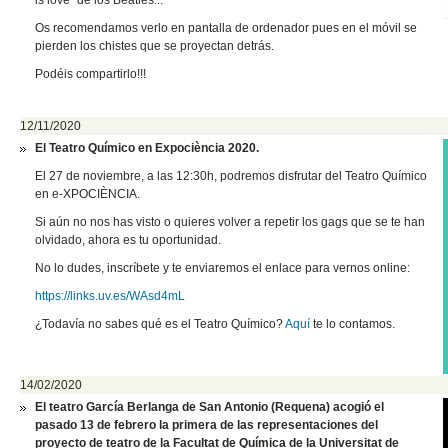
is love" de los Beatles...
Os recomendamos verlo en pantalla de ordenador pues en el móvil se
pierden los chistes que se proyectan detrás.
Podéis compartirlo!!!
12/11/2020
El Teatro Químico en Expociència 2020.
El 27 de noviembre, a las 12:30h, podremos disfrutar del Teatro Químico
en e-XPOCIÈNCIA.
Si aún no nos has visto o quieres volver a repetir los gags que se te han
olvidado, ahora es tu oportunidad.
No lo dudes, inscríbete y te enviaremos el enlace para vernos online:
https://links.uv.es/WAsd4mL
¿Todavía no sabes qué es el Teatro Químico?
Aquí
te lo contamos.
14/02/2020
El teatro García Berlanga de San Antonio (Requena) acogió el
pasado 13 de febrero la primera de las representaciones del
proyecto de teatro de la Facultat de Química de la Universitat de