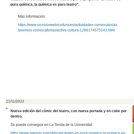
pura química, la química es puro teatro".
Más información:
https://www.uv.es/uvweb/cultur
a/es/actividades-convocatorias
/premios-convocatorias/activa-
cultura-1286174575143.html
21/11/2022
Nueva edición del cómic del teatro, con nueva portada y en color por
dentro.
Se puede conseguir en La Tenda de la Universitat:
https://www.latenda.es/es/libro/el-teatro-es-pura-quimica-la-quimica-es-