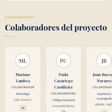
COLABORADORES
Colaboradores del proyecto
ML
PC
JR
Mariano
Paula
Juan Rues
Lambea
Casariego
Navarro
Castiñeira
COLABORADOR
COLABORAD
COLABORADORA
Musicólogo
Arquitecto y
escenógrafo
CSIC (honor.)
Filóloga hispanista
ABASIH · AAE
Università Roma
L4
Tre