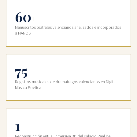
60
+
Manuscritos teatrales valencianos analizados e incorporados
a MANOS
75
Registros musicales de dramaturgos valencianos en Digital
Música Poética
1
Reconstrucción virtual inmersiva 3D del Palacio Real de