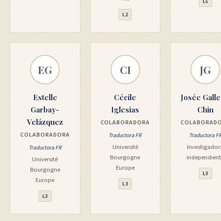
L5
L2
EG
CI
JG
Estelle
Cécile
Josée Gall
Garbay-
Iglesias
Chin
Velázquez
COLABORADORA
COLABORAD
COLABORADORA
Traductora FR
Traductora F
Université
Investigador
Traductora FR
Bourgogne
independien
Université
Europe
Bourgogne
L3
Europe
L3
L3