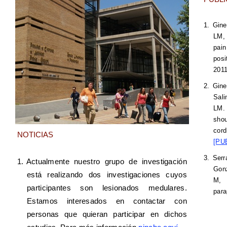
1.
Gine
LM,
pain
posi
2011
2.
Gine
Sali
LM.
shou
cord
NOTICIAS
[PU
3.
Ser
1.
Actualmente nuestro grupo de investigación
Gon
está realizando dos investigaciones cuyos
M, 
participantes son lesionados medulares.
para
Estamos interesados en contactar con
personas que quieran participar en dichos