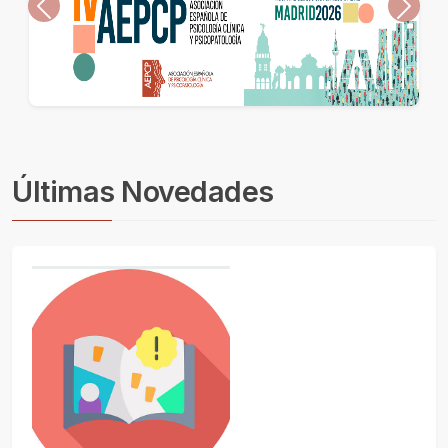
Anterior
Sigui
Últimas Novedades