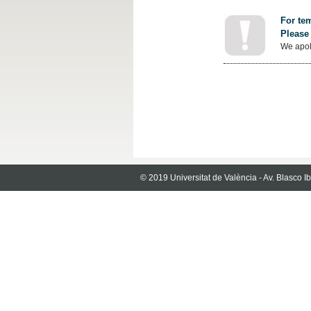
For tem
Please 
We apol
© 2019 Universitat de València - Av. Blasco 