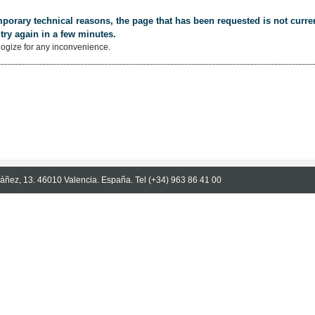
porary technical reasons, the page that has been requested is not curren
try again in a few minutes.
ogize for any inconvenience.
Ibáñez, 13. 46010 Valencia. España. Tel (+34) 963 86 41 00