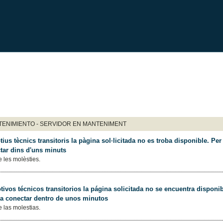
ENIMIENTO - SERVIDOR EN MANTENIMENT
ius tècnics transitoris la pàgina sol·licitada no es troba disponible. Per 
tar dins d'uns minuts
 les molèsties.
ivos técnicos transitorios la página solicitada no se encuentra disponib
 a conectar dentro de unos minutos
 las molestias.