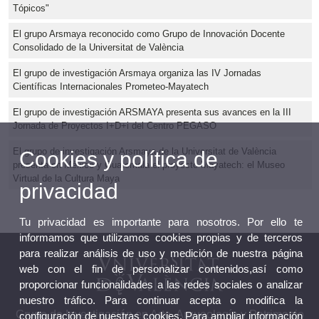
Tópicos"
El grupo Arsmaya reconocido como Grupo de Innovación Docente
Consolidado de la Universitat de València
El grupo de investigación Arsmaya organiza las IV Jornadas
Científicas Internacionales Prometeo-Mayatech
El grupo de investigación ARSMAYA presenta sus avances en la III
Jornada de Proyectos I+D+i del Centro PEGASO
El grupo de investigación Arsmaya de la Universitat de València
Cookies y política de
presenta en México y Guatemala el proyecto Mayatech: el Museo
Virtual de la Cultura Maya
privacidad
Tu privacidad es importante para nosotros. Por ello te
informamos que utilizamos cookies propias y de terceros
para realizar análisis de uso y medición de nuestra página
web con el fin de personalizar contenidos,así como
proporcionar funcionalidades a las redes sociales o analizar
nuestro tráfico. Para continuar acepta o modifica la
Grupo de Investigación en Arte, Arqueología y Patrimonio
configuración de nuestras cookies. Para ampliar información