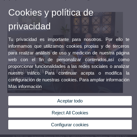
Cookies y política de
privacidad
Tu privacidad es importante para nosotros. Por ello te
informamos que utilizamos cookies propias y de terceros
para realizar análisis de uso y medición de nuestra página
web con el fin de personalizar contenidos,así como
proporcionar funcionalidades a las redes sociales o analizar
EL GRUPO DE INVESTIGACIÓN...
nuestro tráfico. Para continuar acepta o modifica la
24/02/2025
configuración de nuestras cookies. Para ampliar información
Más información
Aceptar todo
Reject All Cookies
Configurar cookies
© 2026 UV. - Avenida Blasco Ibañez, 28. 46010 Valencia. Teléfono: 963 983 330