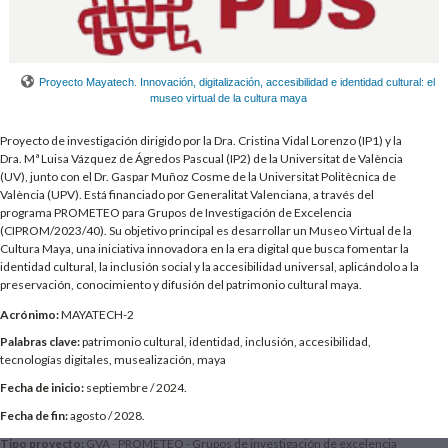
Proyecto Mayatech. Innovación, digitalización, accesibilidad e identidad cultural: el
museo virtual de la cultura maya
Proyecto de investigación dirigido por la Dra. Cristina Vidal Lorenzo (IP1) y la
Dra. Mª Luisa Vázquez de Ágredos Pascual (IP2) de la Universitat de València
(UV), junto con el Dr. Gaspar Muñoz Cosme de la Universitat Politècnica de
València (UPV). Está financiado por Generalitat Valenciana, a través del
programa PROMETEO para Grupos de Investigación de Excelencia
(CIPROM/2023/40). Su objetivo principal es desarrollar un Museo Virtual de la
Cultura Maya, una iniciativa innovadora en la era digital que busca fomentar la
identidad cultural, la inclusión social y la accesibilidad universal, aplicándolo a la
preservación, conocimiento y difusión del patrimonio cultural maya.
Acrónimo:
MAYATECH-2
Palabras clave:
patrimonio cultural, identidad, inclusión, accesibilidad,
tecnologías digitales, musealización, maya
Fecha de inicio:
septiembre / 2024.
Fecha de fin:
agosto / 2028.
Tipo proyecto:
GVA - PROMETEO - Grupos de investigación de excelencia