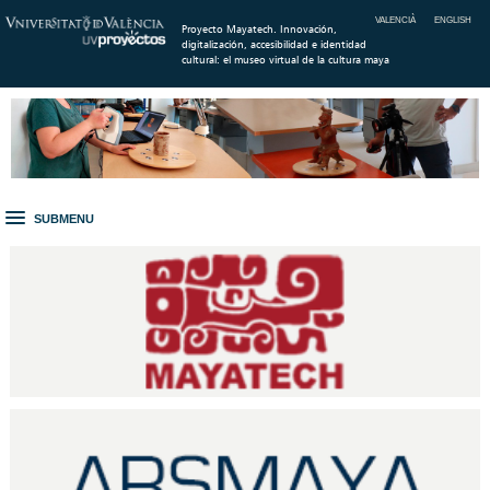
VALENCIÀ
ENGLISH
Proyecto Mayatech. Innovación,
digitalización, accesibilidad e identidad
cultural: el museo virtual de la cultura maya
SUBMENU