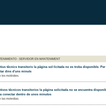
ENIMIENTO - SERVIDOR EN MANTENIMENT
ius tècnics transitoris la pàgina sol·licitada no es troba disponible. Per 
tar dins d'uns minuts
 les molèsties.
ivos técnicos transitorios la página solicitada no se encuentra disponib
 a conectar dentro de unos minutos
 las molestias.