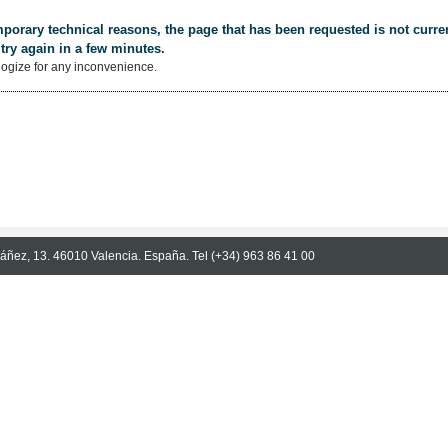
porary technical reasons, the page that has been requested is not curren
try again in a few minutes.
ogize for any inconvenience.
Ibáñez, 13. 46010 Valencia. España. Tel (+34) 963 86 41 00