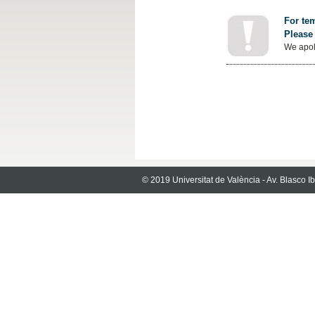
For tem
Please 
We apol
© 2019 Universitat de València - Av. Blasco 