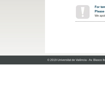
For tem
Please 
We apol
© 2019 Universitat de València - Av. Blasco 