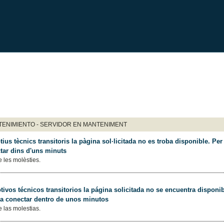
ENIMIENTO - SERVIDOR EN MANTENIMENT
ius tècnics transitoris la pàgina sol·licitada no es troba disponible. Per 
tar dins d'uns minuts
 les molèsties.
ivos técnicos transitorios la página solicitada no se encuentra disponib
 a conectar dentro de unos minutos
 las molestias.