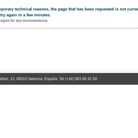
porary technical reasons, the page that has been requested is not curren
try again in a few minutes.
ogize for any inconvenience.
Ibáñez, 13. 46010 Valencia. España. Tel (+34) 963 86 41 00