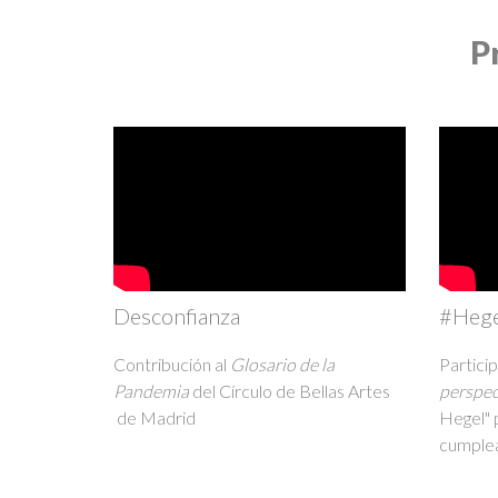
P
Desconfianza
#Heg
Contribución al
Glosario de la
Particip
Pandemia
del Círculo de Bellas Artes
perspec
de Madrid
Hegel" 
cumple