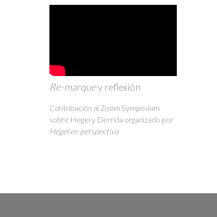
Re-marque
y reflexión
Contribución al Zoom Symposium
sobre Hegel y Derrida organizado por
Hegel en perspectiva