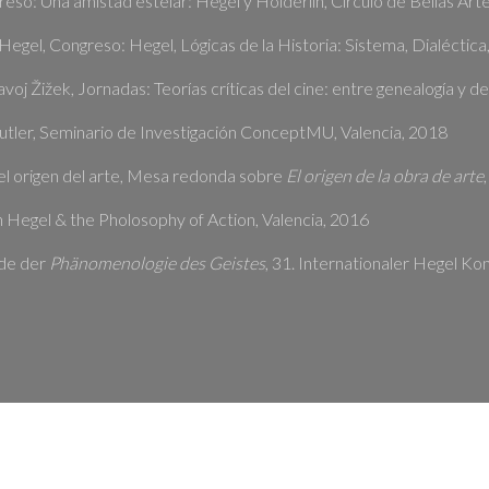
reso: Una amistad estelar: Hegel y Hölderlin, Círculo de Bellas Art
e Hegel, Congreso: Hegel, Lógicas de la Historia: Sistema, Dialéctic
lavoj Žižek, Jornadas: Teorías críticas del cine: entre genealogía y
Butler, Seminario de Investigación ConceptMU, Valencia, 2018
 el origen del arte, Mesa redonda sobre
El origen de la obra de arte
 Hegel & the Pholosophy of Action, Valencia, 2016
ede der
Phänomenologie des Geistes
, 31. Internationaler Hegel K