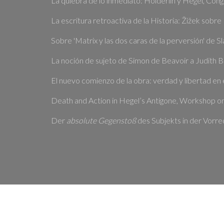
La quiebra de lo inmediato: Hölderlin y Hegel, Cong
La escritura retroactiva de la Historia: Žižek sobr
Sobre 'Matrix y las dos caras de la perversión' de S
La noción de sujeto de Simon de Beavoir a Judith 
El nuevo comienzo de la obra: verdad y libertad en
Death and Action in Hegel’s Antigone, Workshop on
Der
absolute Gegenstoß
des Subjekts in der Vorr