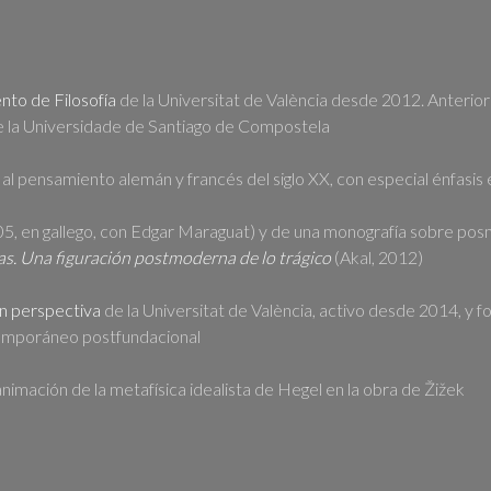
to de Filosofía
de la Universitat de València desde 2012. Anteri
e la Universidade de Santiago de Compostela
al pensamiento alemán y francés del siglo XX, con especial énfasis 
05, en gallego, con Edgar Maraguat) y de una monografía sobre pos
s. Una figuración postmoderna de lo trágico
(Akal, 2012)
n perspectiva
de la Universitat de València, activo desde 2014, y f
emporáneo postfundacional
imación de la metafísica idealista de Hegel en la obra de Žižek