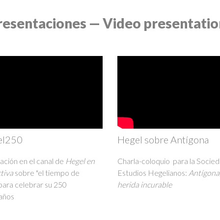
resentaciones — Video presentatio
el250
Hegel sobre Antígona
ación en el canal de
Hegel en
Charla-coloquio para la Socie
tiva
sobre "el tiempo de
Estudios Hegelianos:
Antígona,
para celebrar su 250
herida incurable
años