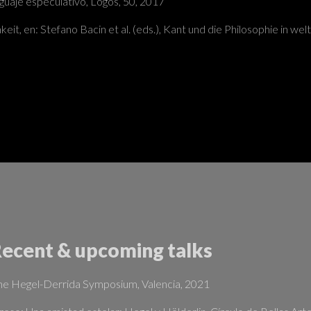
nguaje especulativo, Logos, 50, 2017
t, en: Stefano Bacin et al. (eds.), Kant und die Philosophie in welt
Recent & upcoming talks
line Hegel-Derrida Symposium, Valencia, 2021