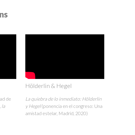
ns
Hölderlin & Hegel
dad de
La quiebra de lo inmediato: Hölderlin
 la
y Hegel
(ponencia en el congreso: Una
amistad estelar, Madrid, 2020)