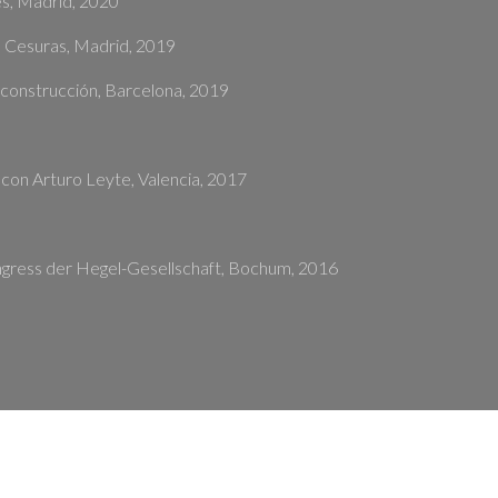
es, Madrid, 2020
a, Cesuras, Madrid, 2019
 deconstrucción, Barcelona, 2019
, con Arturo Leyte, Valencia, 2017
ongress der Hegel-Gesellschaft, Bochum, 2016