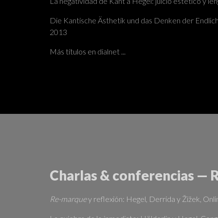
La negatividad de Kant a Hegel: juicio estético y le
Die Kantische Ästhetik und das Denken der Endlichkei
2013
Más títulos en
dialnet
...
Charlas & conferencias — 
Re-marque
y reflexión: Hegel, Derrida y Žižek, On