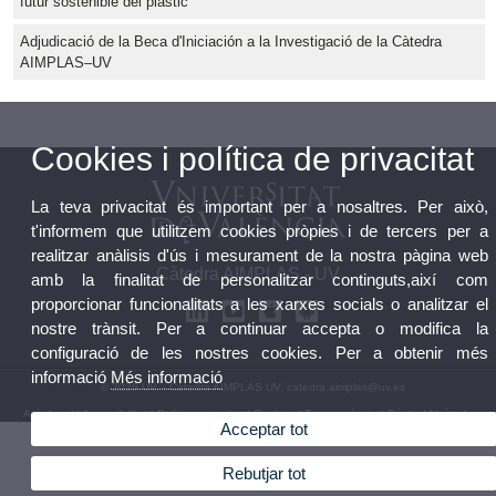
futur sostenible del plàstic
Adjudicació de la Beca d'Iniciación a la Investigació de la Càtedra
AIMPLAS–UV
Cookies i política de privacitat
La teva privacitat és important per a nosaltres. Per això,
t'informem que utilitzem cookies pròpies i de tercers per a
realitzar anàlisis d'ús i mesurament de la nostra pàgina web
Càtedra AIMPLAS - UV
amb la finalitat de personalitzar continguts,així com
proporcionar funcionalitats a les xarxes socials o analitzar el
nostre trànsit. Per a continuar accepta o modifica la
configuració de les nostres cookies. Per a obtenir més
informació
Més informació
© 2026 UV. - Càtedra AIMPLAS UV. catedra.aimplas@uv.es
Avís legal
|
Accessibilitat
|
Política privacitat
|
Cookies
|
Transparència
|
Bústia UVcàtedres
Acceptar tot
Rebutjar tot