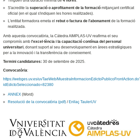
Tinguen una duració mínima de
4 hores
.
S'acredite la
superació o aprofitament de la formació
mitjançant certificat
oficial (en el qual s'indiquen les hores realitzades).
L'entitat formadora emeta el
rebut o factura de l'abonament
de la formació
realitzada.
Amb aquesta convocatòria, la Càtedra AIMPLAS-UV reafirma el seu
compromís amb
l'excel·lència i la capacitació contínua del personal
universitari
, donant suport al seu desenvolupament en àrees estratègiques
per a la innovació i la transferència de coneixement.
Termini candidatures:
30 de setembre de 2025.
Convocatòria
:
https://webges.uv.es/uvTaeWeb/MuestraInformacionEdictoPublicoFrontAction.do
idEdictoSeleccionado=82380
ANNEX
(Word)
Resolució de la convocatòria (pdf)
/
Enllaç TaulerUV