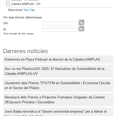
Càtedra AIMPLAS - UV
Seleccionar
Tots
Cap
Per data (format: dd/mm/aaaa)
Del
Al
S'ha d'omplir els dos camps
Darreres notícies
Entrevista en Plaza Podcast al director de la Càtedra AIMPLAS
Així va ser PlasticsGO! 2025: El Hackathon de Sostenibilitat de la
Càtedra AIMPLAS-UV
Lliurament dels Premis TFG/TFM en Sostenibilitat i Economia Circular
en el Sector del Plàstic
Resolució dels Premis a Projectes Formatius Singulars de Centres
d'Educació Primària i Secundària
José Badia reivindica el "binomi universitat-empresa" per a liderar el