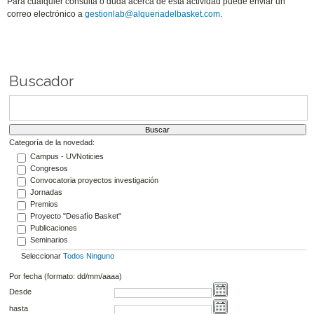
Para cualquier consulta o duda acerca de esta actividad puede enviar un
correo electrónico a
gestionlab@alqueriadelbasket.com
.
Buscador
Categoría de la novedad:
Campus - UVNoticies
Congresos
Convocatoria proyectos investigación
Jornadas
Premios
Proyecto "Desafío Basket"
Publicaciones
Seminarios
Seleccionar
Todos
Ninguno
Por fecha (formato: dd/mm/aaaa)
Desde
hasta