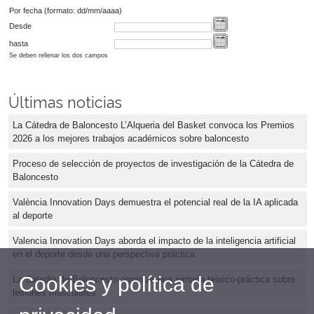
Por fecha (formato: dd/mm/aaaa)
Desde
hasta
Se deben rellenar los dos campos
Últimas noticias
La Cátedra de Baloncesto L’Alqueria del Basket convoca los Premios
2026 a los mejores trabajos académicos sobre baloncesto
Proceso de selección de proyectos de investigación de la Cátedra de
Baloncesto
València Innovation Days demuestra el potencial real de la IA aplicada
al deporte
Valencia Innovation Days aborda el impacto de la inteligencia artificial
en el deporte desde una perspectiva práctica
Cookies y política de
La Cátedra de Baloncesto organiza una jornada teórico-práctica sobre
lesiones musculares