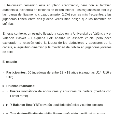
El baloncesto femenino está en pleno crecimiento, pero con él también
aumenta la incidencia de lesiones en el tren inferior. Los esguinces de tobillo y
las roturas del ligamento cruzado anterior (LCA) son las más frecuentes, y las
jugadoras tienen entre dos y ocho veces más riesgo que los hombres de
sufrirlas.
En este contexto, un estudio llevado a cabo en la Universitat de València y el
Valencia Basket – L’Alqueria LAB analizó un aspecto crucial pero poco
explorado: la relación entre la fuerza de los abductores y aductores de la
cadera, el equilibrio dinámico y la movilidad del tobillo en jugadoras jóvenes
de élite.
El estudio
Participantes:
60 jugadoras de entre 13 y 18 años (categorías U14, U16 y
U18).
Pruebas realizadas:
Fuerza isométrica
de abductores y aductores de cadera (medida con
ForceFrame).
Y Balance Test (YBT):
evalúa equilibrio dinámico y control postural.
Test de dorsiflexión de tobillo (lunge test):
mide movilidad en carga.