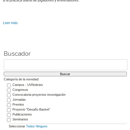
a la práctica diaria de jugadores y entrenadores.
Leer más
Buscador
Categoría de la novedad:
Campus - UVNoticies
Congresos
Convocatoria proyectos investigación
Jornadas
Premios
Proyecto "Desafío Basket"
Publicaciones
Seminarios
Seleccionar
Todos
Ninguno