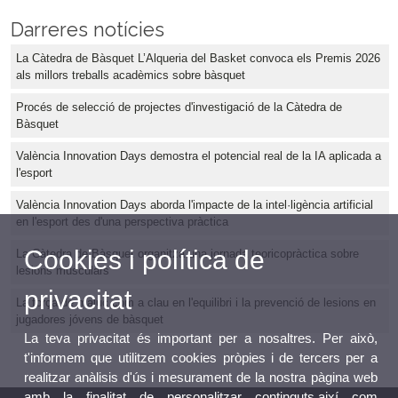
Darreres notícies
La Càtedra de Bàsquet L’Alqueria del Basket convoca els Premis 2026
als millors treballs acadèmics sobre bàsquet
Procés de selecció de projectes d'investigació de la Càtedra de
Bàsquet
València Innovation Days demostra el potencial real de la IA aplicada a
l'esport
València Innovation Days aborda l'impacte de la intel·ligència artificial
en l'esport des d'una perspectiva pràctica
Cookies i política de
La Càtedra de Bàsquet organitza una jornada teoricopràctica sobre
lesions musculars
privacitat
La força de maluc com a clau en l'equilibri i la prevenció de lesions en
jugadores jóvens de bàsquet
La teva privacitat és important per a nosaltres. Per això,
t'informem que utilitzem cookies pròpies i de tercers per a
realitzar anàlisis d'ús i mesurament de la nostra pàgina web
amb la finalitat de personalitzar continguts,així com