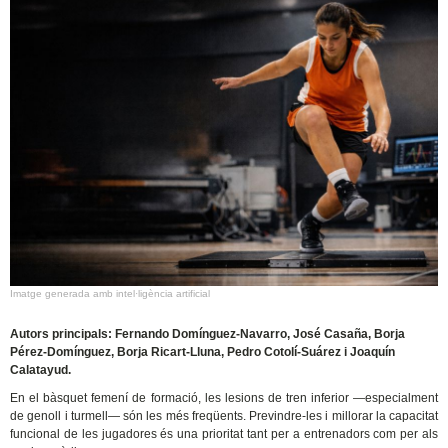
Imatge generada amb intel·ligència artificial
Autors principals: Fernando Domínguez-Navarro, José Casaña, Borja
Pérez-Domínguez, Borja Ricart-Lluna, Pedro Cotolí-Suárez i Joaquín
Calatayud.
En el bàsquet femení de formació, les lesions de tren inferior —especialment
de genoll i turmell— són les més freqüents. Previndre-les i millorar la capacitat
funcional de les jugadores és una prioritat tant per a entrenadors com per als