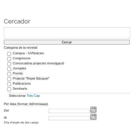
Cercador
Categoria de la novetat:
Campus - UVNoticies
Congressos
Convocatòria projectes investigació
Jornades
Premis
Projecte "Repte Bàsquet"
Publicacions
Seminaris
Seleccionar
Tots
Cap
Per data (format: dd/mm/aaaa)
Del
Al
S'ha d'omplir els dos camps