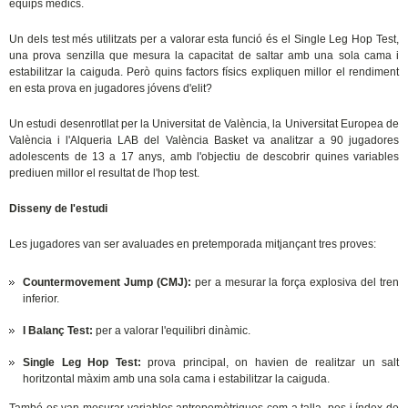
equips mèdics.
Un dels test més utilitzats per a valorar esta funció és el Single Leg Hop Test,
una prova senzilla que mesura la capacitat de saltar amb una sola cama i
estabilitzar la caiguda. Però quins factors físics expliquen millor el rendiment
en esta prova en jugadores jóvens d'elit?
Un estudi desenrotllat per la Universitat de València, la Universitat Europea de
València i l'Alqueria LAB del València Basket va analitzar a 90 jugadores
adolescents de 13 a 17 anys, amb l'objectiu de descobrir quines variables
prediuen millor el resultat de l'hop test.
Disseny de l'estudi
Les jugadores van ser avaluades en pretemporada mitjançant tres proves:
Countermovement Jump (CMJ):
per a mesurar la força explosiva del tren
inferior.
I Balanç Test:
per a valorar l'equilibri dinàmic.
Single Leg Hop Test:
prova principal, on havien de realitzar un salt
horitzontal màxim amb una sola cama i estabilitzar la caiguda.
També es van mesurar variables antropomètriques com a talla, pes i índex de