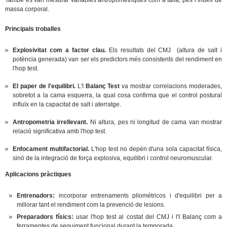
massa corporal.
Principals troballes
Explosivitat com a factor clau.
Els resultats del CMJ (altura de salt i
potència generada) van ser els predictors més consistents del rendiment en
l'hop test.
El paper de l'equilibri.
L'I
Balanç Test
va mostrar correlacions moderades,
sobretot a la cama esquerra, la qual cosa confirma que el control postural
influïx en la capacitat de salt i aterratge.
Antropometria irrellevant.
Ni altura, pes ni longitud de cama van mostrar
relació significativa amb l'hop test.
Enfocament multifactorial.
L'hop test no depén d'una sola capacitat física,
sinó de la integració de força explosiva, equilibri i control neuromuscular.
Aplicacions pràctiques
Entrenadors:
incorporar entrenaments pliométricos i d'equilibri per a
millorar tant el rendiment com la prevenció de lesions.
Preparadors físics:
usar l'hop test al costat del CMJ i l'I Balanç com a
ferramentes de seguiment funcional durant la temporada.