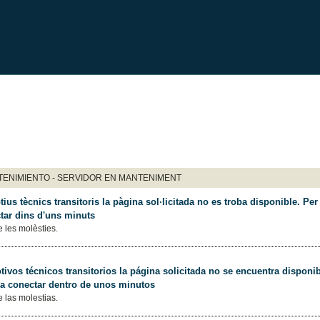
ENIMIENTO - SERVIDOR EN MANTENIMENT
ius tècnics transitoris la pàgina sol·licitada no es troba disponible. Per 
tar dins d'uns minuts
 les molèsties.
ivos técnicos transitorios la página solicitada no se encuentra disponib
 a conectar dentro de unos minutos
 las molestias.