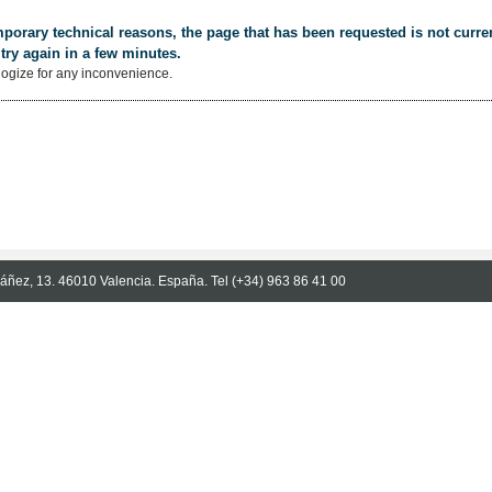
porary technical reasons, the page that has been requested is not curren
try again in a few minutes.
ogize for any inconvenience.
Ibáñez, 13. 46010 Valencia. España. Tel (+34) 963 86 41 00