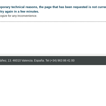
porary technical reasons, the page that has been requested is not curren
try again in a few minutes.
ogize for any inconvenience.
Ibáñez, 13. 46010 Valencia. España. Tel (+34) 963 86 41 00