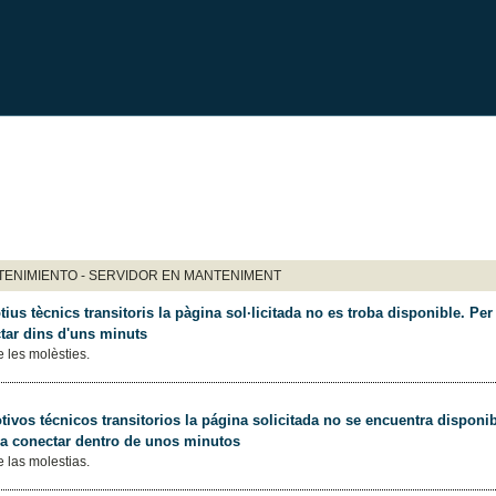
ENIMIENTO - SERVIDOR EN MANTENIMENT
ius tècnics transitoris la pàgina sol·licitada no es troba disponible. Per 
tar dins d'uns minuts
 les molèsties.
ivos técnicos transitorios la página solicitada no se encuentra disponib
 a conectar dentro de unos minutos
 las molestias.