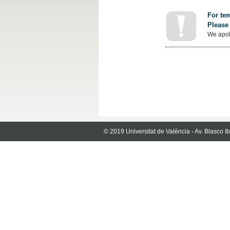
For tem
Please 
We apol
© 2019 Universitat de València - Av. Blasco 