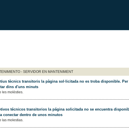
ENIMIENTO - SERVIDOR EN MANTENIMENT
ius tècnics transitoris la pàgina sol·licitada no es troba disponible. Per 
tar dins d'uns minuts
 les molèsties.
ivos técnicos transitorios la página solicitada no se encuentra disponib
 a conectar dentro de unos minutos
 las molestias.