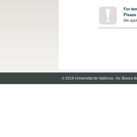
For tem
Please 
We apol
© 2019 Universitat de València - Av. Blasco 