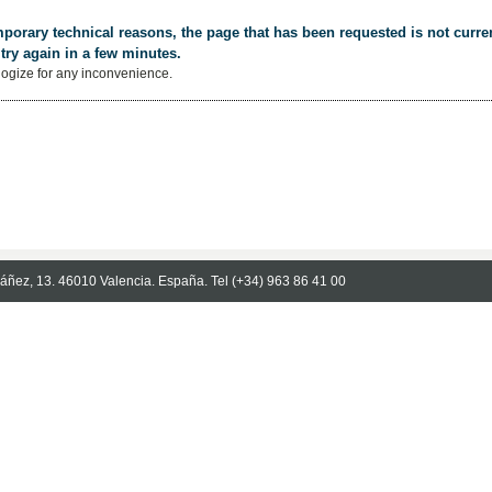
porary technical reasons, the page that has been requested is not curren
try again in a few minutes.
ogize for any inconvenience.
Ibáñez, 13. 46010 Valencia. España. Tel (+34) 963 86 41 00