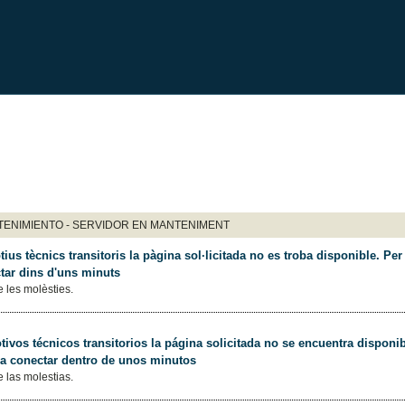
ENIMIENTO - SERVIDOR EN MANTENIMENT
ius tècnics transitoris la pàgina sol·licitada no es troba disponible. Per 
tar dins d'uns minuts
 les molèsties.
ivos técnicos transitorios la página solicitada no se encuentra disponib
 a conectar dentro de unos minutos
 las molestias.