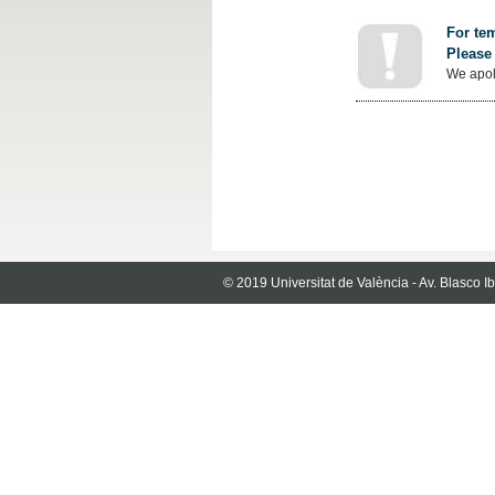
For tem
Please 
We apol
© 2019 Universitat de València - Av. Blasco 