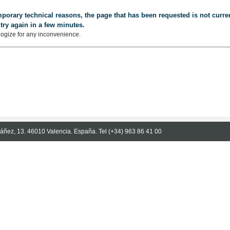
porary technical reasons, the page that has been requested is not curren
try again in a few minutes.
ogize for any inconvenience.
Ibáñez, 13. 46010 Valencia. España. Tel (+34) 963 86 41 00