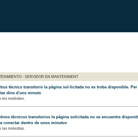
ENIMIENTO - SERVIDOR EN MANTENIMENT
ius tècnics transitoris la pàgina sol·licitada no es troba disponible. Per 
tar dins d'uns minuts
 les molèsties.
ivos técnicos transitorios la página solicitada no se encuentra disponib
 a conectar dentro de unos minutos
 las molestias.