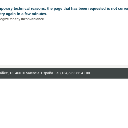
porary technical reasons, the page that has been requested is not curren
try again in a few minutes.
ogize for any inconvenience.
Ibáñez, 13. 46010 Valencia. España. Tel (+34) 963 86 41 00