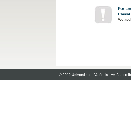
For tem
Please 
We apol
© 2019 Universitat de València - Av. Blasco 