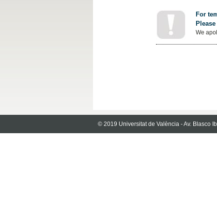
For tem
Please 
We apol
© 2019 Universitat de València - Av. Blasco 