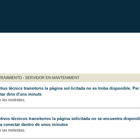
ENIMIENTO - SERVIDOR EN MANTENIMENT
ius tècnics transitoris la pàgina sol·licitada no es troba disponible. Per 
tar dins d'uns minuts
 les molèsties.
ivos técnicos transitorios la página solicitada no se encuentra disponib
 a conectar dentro de unos minutos
 las molestias.