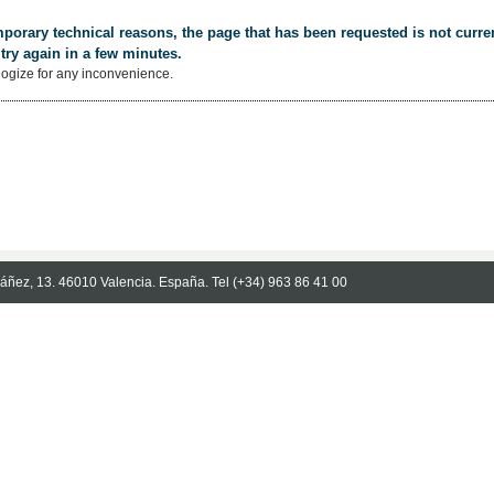
porary technical reasons, the page that has been requested is not curren
try again in a few minutes.
ogize for any inconvenience.
Ibáñez, 13. 46010 Valencia. España. Tel (+34) 963 86 41 00