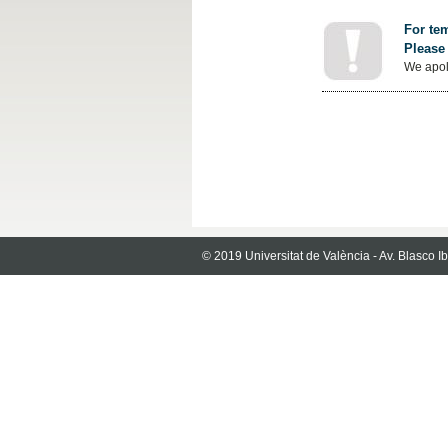
For tem
Please 
We apol
© 2019 Universitat de València - Av. Blasco 