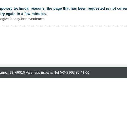
porary technical reasons, the page that has been requested is not curren
try again in a few minutes.
ogize for any inconvenience.
Ibáñez, 13. 46010 Valencia. España. Tel (+34) 963 86 41 00