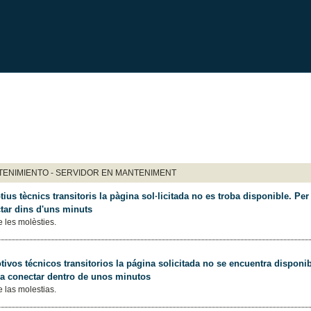
ENIMIENTO - SERVIDOR EN MANTENIMENT
ius tècnics transitoris la pàgina sol·licitada no es troba disponible. Per 
tar dins d'uns minuts
 les molèsties.
ivos técnicos transitorios la página solicitada no se encuentra disponib
 a conectar dentro de unos minutos
 las molestias.