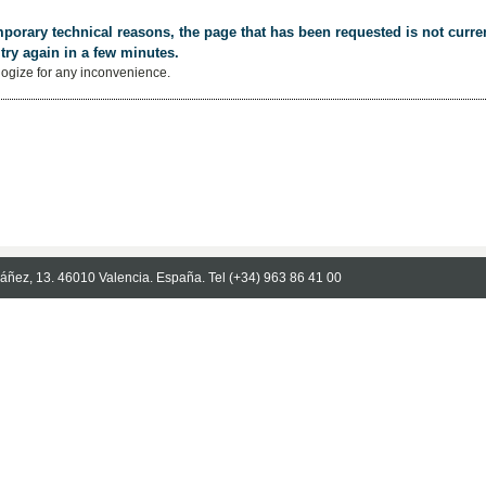
porary technical reasons, the page that has been requested is not curren
try again in a few minutes.
ogize for any inconvenience.
Ibáñez, 13. 46010 Valencia. España. Tel (+34) 963 86 41 00