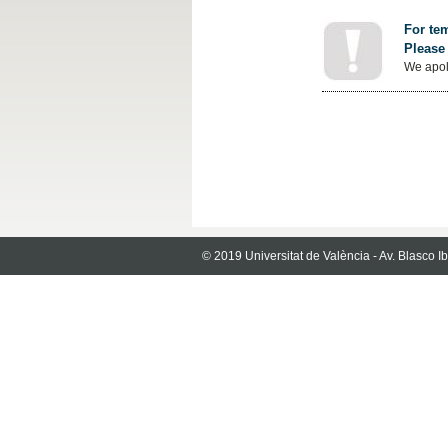
For tem
Please 
We apol
© 2019 Universitat de València - Av. Blasco 