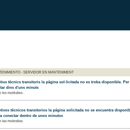
ENIMIENTO - SERVIDOR EN MANTENIMENT
ius tècnics transitoris la pàgina sol·licitada no es troba disponible. Per 
tar dins d'uns minuts
 les molèsties.
ivos técnicos transitorios la página solicitada no se encuentra disponib
 a conectar dentro de unos minutos
 las molestias.