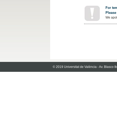
For tem
Please 
We apol
© 2019 Universitat de València - Av. Blasco 