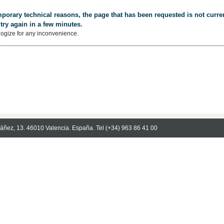
porary technical reasons, the page that has been requested is not curren
try again in a few minutes.
ogize for any inconvenience.
Ibáñez, 13. 46010 Valencia. España. Tel (+34) 963 86 41 00