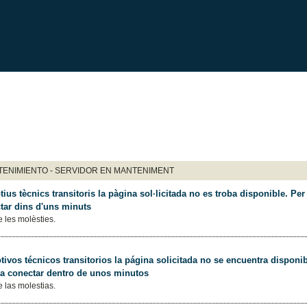
ENIMIENTO - SERVIDOR EN MANTENIMENT
ius tècnics transitoris la pàgina sol·licitada no es troba disponible. Per 
tar dins d'uns minuts
 les molèsties.
ivos técnicos transitorios la página solicitada no se encuentra disponib
 a conectar dentro de unos minutos
 las molestias.