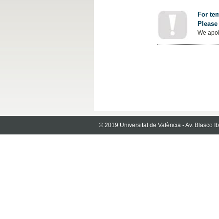
For tem
Please 
We apol
© 2019 Universitat de València - Av. Blasco 