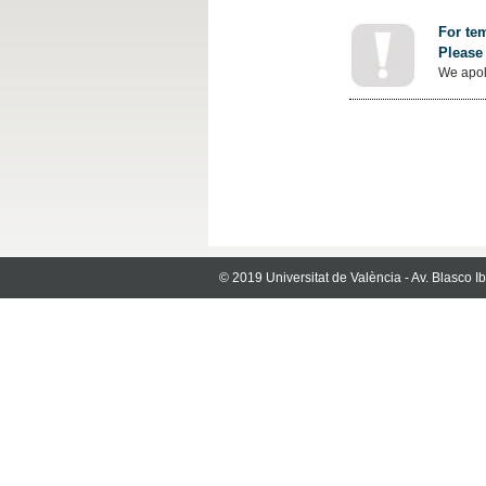
For tem
Please 
We apol
© 2019 Universitat de València - Av. Blasco 