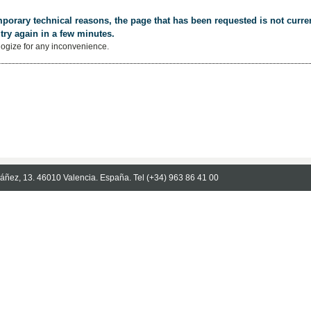
porary technical reasons, the page that has been requested is not curren
try again in a few minutes.
ogize for any inconvenience.
Ibáñez, 13. 46010 Valencia. España. Tel (+34) 963 86 41 00