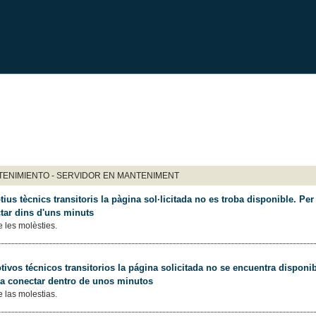
ENIMIENTO - SERVIDOR EN MANTENIMENT
ius tècnics transitoris la pàgina sol·licitada no es troba disponible. Per 
tar dins d'uns minuts
 les molèsties.
ivos técnicos transitorios la página solicitada no se encuentra disponib
 a conectar dentro de unos minutos
 las molestias.