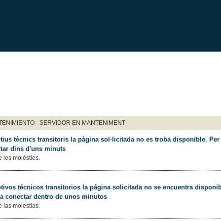
ENIMIENTO - SERVIDOR EN MANTENIMENT
ius tècnics transitoris la pàgina sol·licitada no es troba disponible. Per 
tar dins d'uns minuts
 les molèsties.
ivos técnicos transitorios la página solicitada no se encuentra disponib
 a conectar dentro de unos minutos
 las molestias.