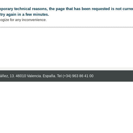
porary technical reasons, the page that has been requested is not curren
try again in a few minutes.
ogize for any inconvenience.
Ibáñez, 13. 46010 Valencia. España. Tel (+34) 963 86 41 00