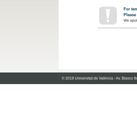
For tem
Please 
We apol
© 2019 Universitat de València - Av. Blasco 