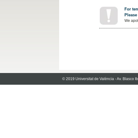
For tem
Please 
We apol
© 2019 Universitat de València - Av. Blasco 