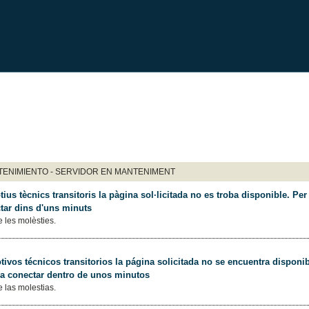
ENIMIENTO - SERVIDOR EN MANTENIMENT
ius tècnics transitoris la pàgina sol·licitada no es troba disponible. Per 
tar dins d'uns minuts
 les molèsties.
ivos técnicos transitorios la página solicitada no se encuentra disponib
 a conectar dentro de unos minutos
 las molestias.