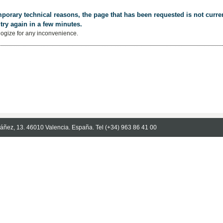
porary technical reasons, the page that has been requested is not curren
try again in a few minutes.
ogize for any inconvenience.
Ibáñez, 13. 46010 Valencia. España. Tel (+34) 963 86 41 00