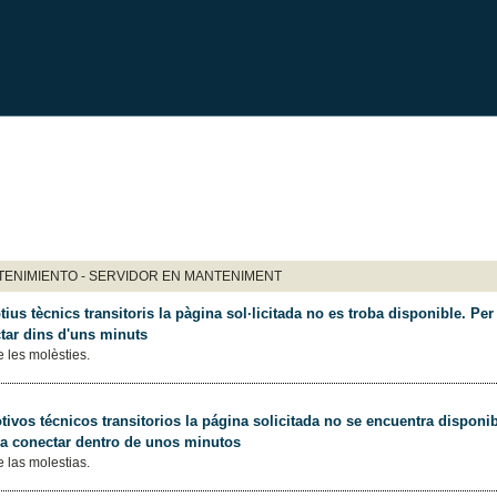
ENIMIENTO - SERVIDOR EN MANTENIMENT
ius tècnics transitoris la pàgina sol·licitada no es troba disponible. Per 
tar dins d'uns minuts
 les molèsties.
ivos técnicos transitorios la página solicitada no se encuentra disponib
 a conectar dentro de unos minutos
 las molestias.