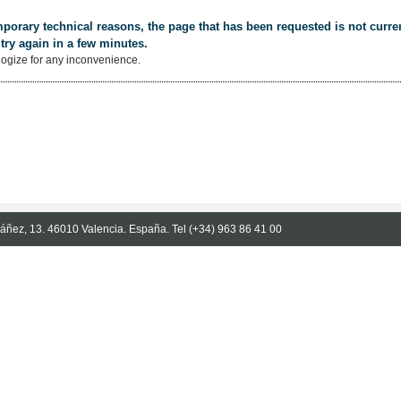
porary technical reasons, the page that has been requested is not curren
try again in a few minutes.
ogize for any inconvenience.
Ibáñez, 13. 46010 Valencia. España. Tel (+34) 963 86 41 00