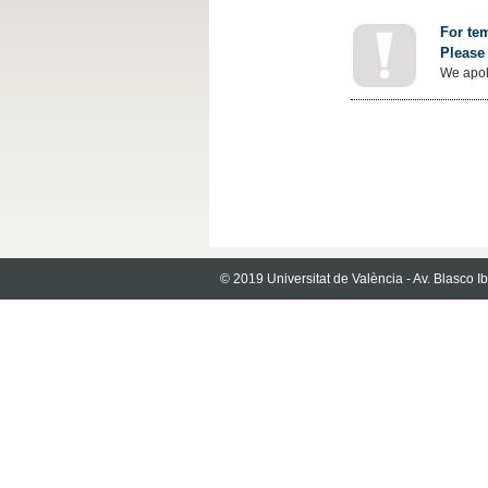
For tem
Please 
We apol
© 2019 Universitat de València - Av. Blasco 