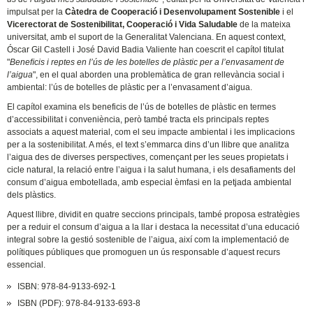
impulsat per la
Càtedra de Cooperació i Desenvolupament Sostenible
i el
Vicerectorat de Sostenibilitat, Cooperació i Vida Saludable
de la mateixa
universitat, amb el suport de la Generalitat Valenciana. En aquest context,
Óscar Gil Castell i José David Badia Valiente han coescrit el capítol titulat
"
Beneﬁcis i reptes en l’ús de les botelles de plàstic per a l’envasament de
l’aigua
", en el qual aborden una problemàtica de gran rellevància social i
ambiental: l’ús de botelles de plàstic per a l’envasament d’aigua.
El capítol examina els beneficis de l’ús de botelles de plàstic en termes
d’accessibilitat i conveniència, però també tracta els principals reptes
associats a aquest material, com el seu impacte ambiental i les implicacions
per a la sostenibilitat. A més, el text s’emmarca dins d’un llibre que analitza
l’aigua des de diverses perspectives, començant per les seues propietats i
cicle natural, la relació entre l’aigua i la salut humana, i els desafiaments del
consum d’aigua embotellada, amb especial èmfasi en la petjada ambiental
dels plàstics.
Aquest llibre, dividit en quatre seccions principals, també proposa estratègies
per a reduir el consum d’aigua a la llar i destaca la necessitat d’una educació
integral sobre la gestió sostenible de l’aigua, així com la implementació de
polítiques públiques que promoguen un ús responsable d’aquest recurs
essencial.
ISBN: 978-84-9133-692-1
ISBN (PDF): 978-84-9133-693-8