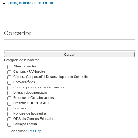
Enllaç al llibre en RODERIC
Cercador
Categoria de la novetat:
Altres projectes
Campus - UVNoticies
Càtedra Cooperació i Desenvolupament Sostenible
Convocatòries
Cursos, jornades i esdeveniments
Difusió i documentació
Erasmus + Col·laboracions
Erasmus+ HOPE & ACT
Formació
Notícies de la càtedra
ODS als Centres Educatius
Participa i actua
Seleccionar
Tots
Cap