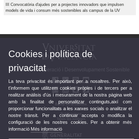
III Convocatòria d'ajudes per a projectes innovadors que impulsen
models de vida i consum més sostenibles als campus de la UV
Cookies i política de
privacitat
Càtedra de Cooperació i Desenvolupament Sostenible
La teva privacitat és important per a nosaltres. Per això,
t'informem que utilitzem cookies pròpies i de tercers per a
realitzar anàlisis d'ús i mesurament de la nostra pàgina web
amb la finalitat de personalitzar continguts,així com
Equip de la càtedra
proporcionar funcionalitats a les xarxes socials o analitzar el
Ubicació i contacte
Publicacions
nostre trànsit. Per a continuar accepta o modifica la
Totes les notícies
configuració de les nostres cookies. Per a obtenir més
informació
Més informació