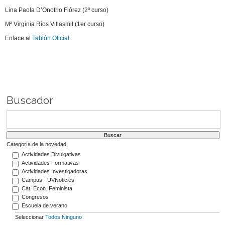
Lina Paola D’Onofrio Flórez (2º curso)
Mª Virginia Ríos Villasmil (1er curso)
Enlace al
Tablón Oficial
.
Buscador
Categoría de la novedad:
Actividades Divulgativas
Actividades Formativas
Actividades Investigadoras
Campus - UVNoticies
Cát. Econ. Feminista
Congresos
Escuela de verano
Seleccionar
Todos
Ninguno