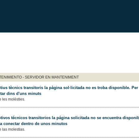
ENIMIENTO - SERVIDOR EN MANTENIMENT
ius tècnics transitoris la pàgina sol·licitada no es troba disponible. Per 
tar dins d'uns minuts
 les molèsties.
ivos técnicos transitorios la página solicitada no se encuentra disponib
 a conectar dentro de unos minutos
 las molestias.