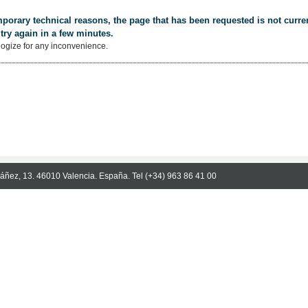
porary technical reasons, the page that has been requested is not curren
try again in a few minutes.
ogize for any inconvenience.
Ibáñez, 13. 46010 Valencia. España. Tel (+34) 963 86 41 00