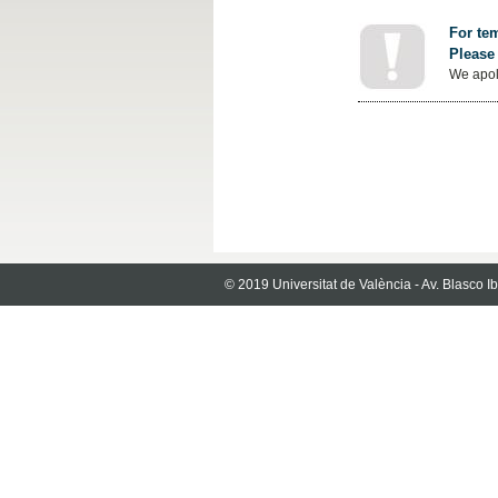
For tem
Please 
We apol
© 2019 Universitat de València - Av. Blasco 