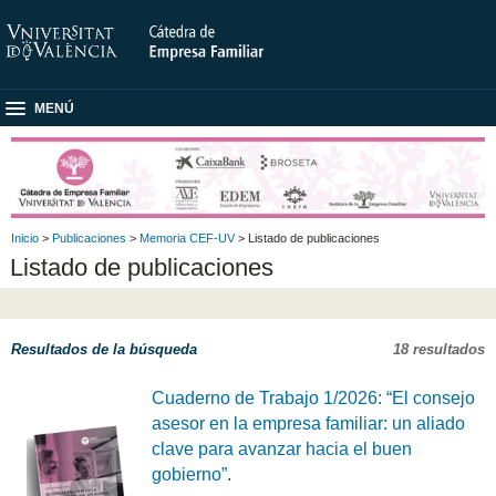
MENÚ
Inicio
>
Publicaciones
>
Memoria CEF-UV
> Listado de publicaciones
Listado de publicaciones
Resultados de la búsqueda
18 resultados
Cuaderno de Trabajo 1/2026: “El consejo
asesor en la empresa familiar: un aliado
clave para avanzar hacia el buen
gobierno”
.