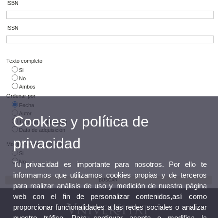
ISBN
ISSN
Texto completo
Si
No
Ambos
Ordenar por
Fecha
Autor
Cookies y política de
Tipos de publicación
Data de adquisición
privacidad
Mostrar en formato cita
Si
No
Tu privacidad es importante para nosotros. Por ello te
informamos que utilizamos cookies propias y de terceros
para realizar análisis de uso y medición de nuestra página
web con el fin de personalizar contenidos,así como
proporcionar funcionalidades a las redes sociales o analizar
nuestro tráfico. Para continuar acepta o modifica la