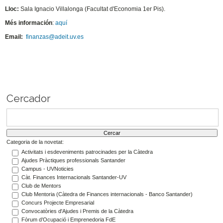
Lloc:
Sala Ignacio Villalonga (Facultat d'Economia 1er Pis).
Més información
:
aquí
Email:
finanzas@adeit.uv.es
Cercador
Categoria de la novetat:
Activitats i esdeveniments patrocinades per la Càtedra
Ajudes Pràctiques professionals Santander
Campus - UVNoticies
Càt. Finances Internacionals Santander-UV
Club de Mentors
Club Mentoria (Càtedra de Finances internacionals - Banco Santander)
Concurs Projecte Empresarial
Convocatòries d'Ajudes i Premis de la Càtedra
Fòrum d’Ocupació i Emprenedoria FdE