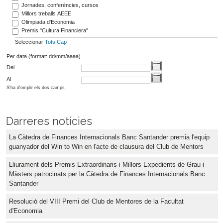
Jornades, conferències, cursos
Millors treballs AEEE
Olimpiada d'Economia
Premis "Cultura Financiera"
Seleccionar
Tots
Cap
Per data (format: dd/mm/aaaa)
Del
Al
S'ha d'omplir els dos camps
Darreres notícies
La Càtedra de Finances Internacionals Banc Santander premia l'equip
guanyador del Win to Win en l'acte de clausura del Club de Mentors
Lliurament dels Premis Extraordinaris i Millors Expedients de Grau i
Màsters patrocinats per la Càtedra de Finances Internacionals Banc
Santander
Resolució del VIII Premi del Club de Mentores de la Facultat
d'Economia