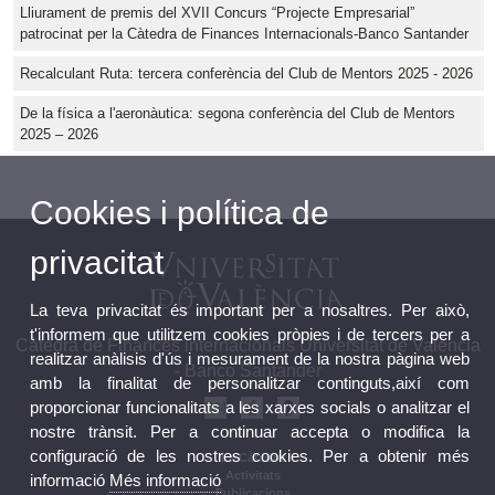
Lliurament de premis del XVII Concurs “Projecte Empresarial”
patrocinat per la Càtedra de Finances Internacionals-Banco Santander
Recalculant Ruta: tercera conferència del Club de Mentors 2025 - 2026
De la física a l'aeronàutica: segona conferència del Club de Mentors
2025 – 2026
Cookies i política de
privacitat
La teva privacitat és important per a nosaltres. Per això,
t'informem que utilitzem cookies pròpies i de tercers per a
Càtedra de Finances internacionals Universitat de València
realitzar anàlisis d'ús i mesurament de la nostra pàgina web
- Banco Santander
amb la finalitat de personalitzar continguts,així com
proporcionar funcionalitats a les xarxes socials o analitzar el
nostre trànsit. Per a continuar accepta o modifica la
configuració de les nostres cookies. Per a obtenir més
La Càtedra
Activitats
informació
Més informació
Publicacions