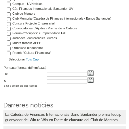
Campus - UVNoticies
Càt. Finances Internacionals Santander-UV
Club de Mentors
Club Mentoria (Càtedra de Finances internacionals - Banco Santander)
Concurs Projecte Empresarial
Convocatòries d'Ajudes i Premis de la Càtedra
Fòrum d’Ocupació i Emprenedoria FdE
Jornades, conferències, cursos
Millors treballs AEEE
Olimpiada d'Economia
Premis "Cultura Financiera"
Seleccionar
Tots
Cap
Per data (format: dd/mm/aaaa)
Del
Al
S'ha d'omplir els dos camps
Darreres notícies
La Càtedra de Finances Internacionals Banc Santander premia l'equip
guanyador del Win to Win en l'acte de clausura del Club de Mentors