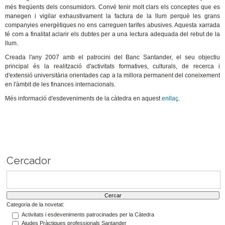
més freqüents dels consumidors. Convé tenir molt clars els conceptes que es
manegen i vigilar exhaustivament la factura de la llum perquè les grans
companyies energètiques no ens carreguen tarifes abusives. Aquesta xarrada
té com a finalitat aclarir els dubtes per a una lectura adequada del rebut de la
llum.
Creada l'any 2007 amb el patrocini del Banc Santander, el seu objectiu
principal és la realització d'activitats formatives, culturals, de recerca i
d'extensió universitària orientades cap a la millora permanent del coneixement
en l'àmbit de les finances internacionals.
Més informació d'esdeveniments de la càtedra en aquest
enllaç
.
Cercador
Categoria de la novetat:
Activitats i esdeveniments patrocinades per la Càtedra
Ajudes Pràctiques professionals Santander