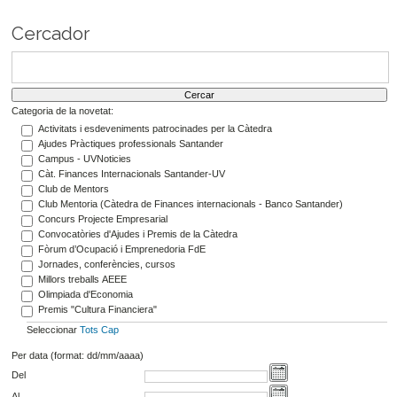
Cercador
Categoria de la novetat:
Activitats i esdeveniments patrocinades per la Càtedra
Ajudes Pràctiques professionals Santander
Campus - UVNoticies
Càt. Finances Internacionals Santander-UV
Club de Mentors
Club Mentoria (Càtedra de Finances internacionals - Banco Santander)
Concurs Projecte Empresarial
Convocatòries d'Ajudes i Premis de la Càtedra
Fòrum d’Ocupació i Emprenedoria FdE
Jornades, conferències, cursos
Millors treballs AEEE
Olimpiada d'Economia
Premis "Cultura Financiera"
Seleccionar
Tots
Cap
Per data (format: dd/mm/aaaa)
Del
Al