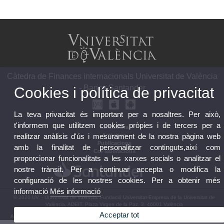
Càtedra de Finances internacionals Universitat de València
- Banco Santander
Cookies i política de privacitat
La teva privacitat és important per a nosaltres. Per això,
t'informem que utilitzem cookies pròpies i de tercers per a
La Càtedra
realitzar anàlisis d'ús i mesurament de la nostra pàgina web
Activitats
Publicacions
amb la finalitat de personalitzar continguts,així com
Col·laboracions
proporcionar funcionalitats a les xarxes socials o analitzar el
nostre trànsit. Per a continuar accepta o modifica la
configuració de les nostres cookies. Per a obtenir més
informació
Més informació
© 2026 UV. - Universitat de València. Fundació Universitat-Empresa de la Universitat de
València, ADEIT. Plaza Virgen de la Paz, 3. 46001 València
Acceptar tot
Avís legal
|
Accessibilitat
|
Política privacitat
|
Cookies
|
Transparència
|
Bústia de contacte