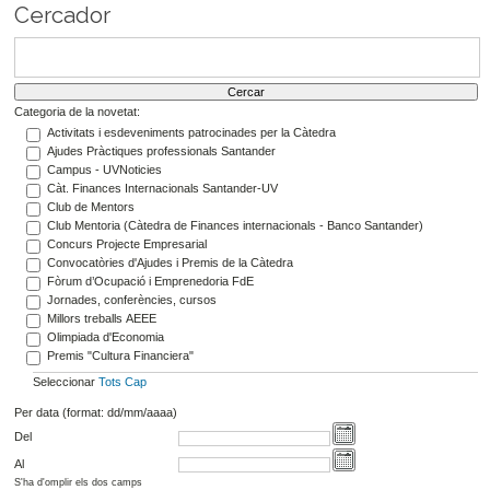
Cercador
Categoria de la novetat:
Activitats i esdeveniments patrocinades per la Càtedra
Ajudes Pràctiques professionals Santander
Campus - UVNoticies
Càt. Finances Internacionals Santander-UV
Club de Mentors
Club Mentoria (Càtedra de Finances internacionals - Banco Santander)
Concurs Projecte Empresarial
Convocatòries d'Ajudes i Premis de la Càtedra
Fòrum d’Ocupació i Emprenedoria FdE
Jornades, conferències, cursos
Millors treballs AEEE
Olimpiada d'Economia
Premis "Cultura Financiera"
Seleccionar
Tots
Cap
Per data (format: dd/mm/aaaa)
Del
Al
S'ha d'omplir els dos camps