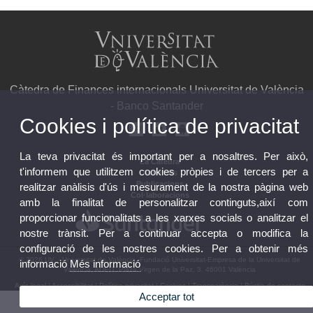
Càtedra de Finances internacionals Universitat de València
- Banco Santander
Cookies i política de privacitat
La teva privacitat és important per a nosaltres. Per això,
La Càtedra
t'informem que utilitzem cookies pròpies i de tercers per a
Activitats
Publicacions
realitzar anàlisis d'ús i mesurament de la nostra pàgina web
Col·laboracions
amb la finalitat de personalitzar continguts,així com
proporcionar funcionalitats a les xarxes socials o analitzar el
nostre trànsit. Per a continuar accepta o modifica la
configuració de les nostres cookies. Per a obtenir més
© 2026 UV. - Universitat de València. Fundació Universitat-Empresa de la Universitat de
informació
Més informació
València, ADEIT. Plaza Virgen de la Paz, 3. 46001 València
Avís legal
|
Accessibilitat
|
Política privacitat
|
Cookies
|
Transparència
|
Bústia de contacte
Acceptar tot