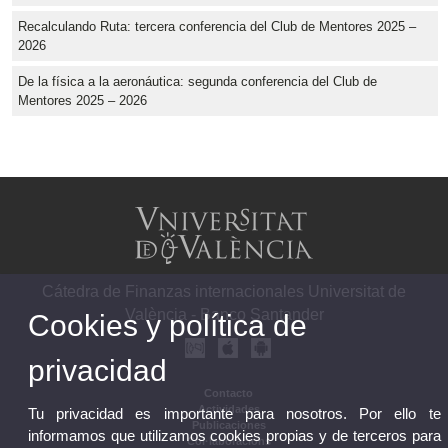
Recalculando Ruta: tercera conferencia del Club de Mentores 2025 –
2026
De la física a la aeronáutica: segunda conferencia del Club de
Mentores 2025 – 2026
Cátedra de Finanzas internacionales Universitat de
València - Banco Santander
Cookies y política de
privacidad
Contacto
Actividades
Tu privacidad es importante para nosotros. Por ello te
Publicaciones
informamos que utilizamos cookies propias y de terceros para
Col·laboracions