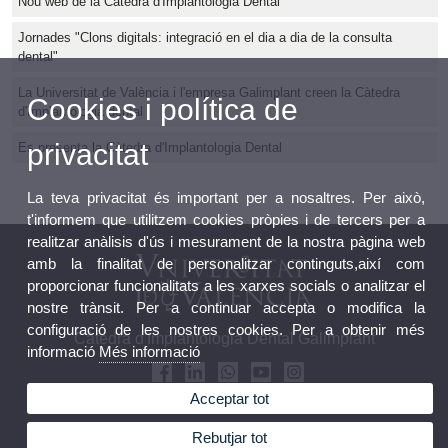
Nou web de la Càtedra d'Implantologia Dental
Jornades "Clons digitals: integració en el dia a dia de la consulta
dental"
La Universitat de València i l'empresa Galimplant creen la Càtedra
Cookies i política de
d'Implantologia dental
privacitat
Es presenta la Càtedra d'Implantologia Dental
La teva privacitat és important per a nosaltres. Per això,
t'informem que utilitzem cookies pròpies i de tercers per a
realitzar anàlisis d'ús i mesurament de la nostra pàgina web
amb la finalitat de personalitzar continguts,així com
proporcionar funcionalitats a les xarxes socials o analitzar el
nostre trànsit. Per a continuar accepta o modifica la
configuració de les nostres cookies. Per a obtenir més
Càtedra d'Implantologia Dental Galimplant
informació
Més informació
Acceptar tot
Rebutjar tot