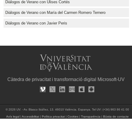
Diálogos de Verano con Ulises Cortés
Diálogos de Verano con María del Carmen Romero Ternero
Diálogos de Verano con Javier Peris
Càtedra de privacitat i transformació digital Microsoft-UV
© 2026 UV. - Av. Blasco Ibáñez, 13. 46010 València. Espanya. Tel UV: (+34) 963 86 41 00
Avís legal
|
Accessibilitat
|
Política privacitat
|
Cookies
|
Transparència
|
Bústia de contacte