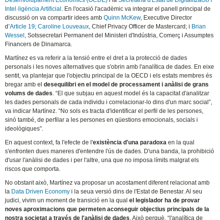
Desenvolupament Econòmics (OCDE)
i la
Secretaria d'Estat de Digitalització i
Intel·ligència Artificial
. En l'ocasió l'acadèmic va integrar el panell principal de
discussió on va compartir idees amb
Quinn McKew
, Executive Director
d’
Article 19
;
Caroline Louveaux
, Chief Privacy Officer de Mastercard; i
Brian
Wessel
, Sotssecretari Permanent del Ministeri d'Indústria, Comerç i Assumptes
Financers de Dinamarca.
Martínez es va referir a la tensió entre el dret a la protecció de dades
personals i les noves alternatives que s'obrin amb l'analítica de dades. En eixe
sentit, va plantejar que l'objectiu principal de la OECD i els estats membres és
bregar amb el
desequilibri en el model de processament i anàlisi de grans
volums de dades
. “El que subjau en aquest model és la capacitat d'analitzar
les dades personals de cada individu i correlacionar-lo dins d'un marc social”,
va indicar Martínez. “No sols es tracta d'identificar el perfil de les persones,
sinó també, de perfilar a les persones en qüestions emocionals, socials i
ideològiques”.
En aquest context, fa l'efecte de l'
existència d'una paradoxa
en la qual
s'enfronten dues maneres d'entendre l'ús de dades. D'una banda, la prohibició
d'usar l'anàlisi de dades i per l'altre, una que no imposa límits malgrat els
riscos que comporta.
No obstant això, Martínez va proposar un acostament diferent relacionat amb
la
Data Driven Economy
i la seua versió dins de l'Estat de Benestar. Al seu
judici, vivim un moment de transició en la qual
el legislador ha de provar
noves aproximacions que permeten aconseguir objectius principals de la
nostra societat a través de l'anàlisi de dades
. Això perquè, “l'analítica de