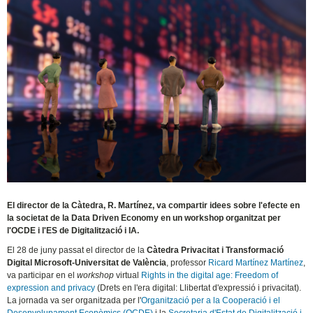
El director de la Càtedra, R. Martínez, va compartir idees sobre l'efecte en
la societat de la Data Driven Economy en un workshop organitzat per
l'OCDE i l'ES de Digitalització i IA.
El 28 de juny passat el director de la
Càtedra Privacitat i Transformació
Digital Microsoft-Universitat de València
, professor
Ricard Martínez Martínez
,
va participar en el
workshop
virtual
Rights in the digital age: Freedom of
expression and privacy
(Drets en l'era digital: Llibertat d'expressió i privacitat).
La jornada va ser organitzada per l'
Organització per a la Cooperació i el