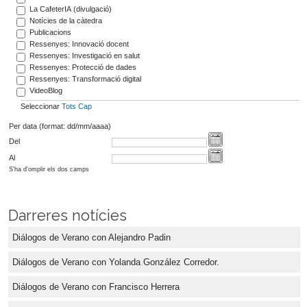
La CafeterIA (divulgació)
Notícies de la càtedra
Publicacions
Ressenyes: Innovació docent
Ressenyes: Investigació en salut
Ressenyes: Protecció de dades
Ressenyes: Transformació digital
VideoBlog
Seleccionar
Tots
Cap
Per data (format: dd/mm/aaaa)
Del
Al
S'ha d'omplir els dos camps
Darreres notícies
Diálogos de Verano con Alejandro Padin
Diálogos de Verano con Yolanda González Corredor.
Diálogos de Verano con Francisco Herrera