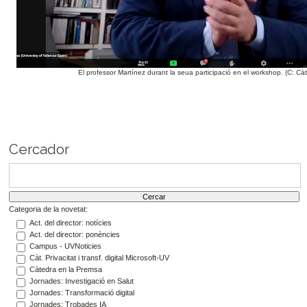
El professor Martínez durant la seua participació en el workshop. (C: Càt
Cercador
Categoria de la novetat:
Act. del director: notícies
Act. del director: ponències
Campus - UVNoticies
Càt. Privacitat i transf. digital Microsoft-UV
Càtedra en la Premsa
Jornades: Investigació en Salut
Jornades: Transformació digital
Jornades: Trobades IA