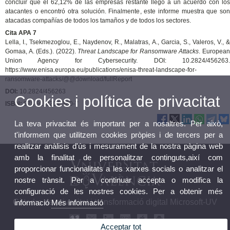
concluir que el 62,12% de las empresas restante llegó a un acuerdo con los
atacantes o encontró otra solución. Finalmente, este informe muestra que son
atacadas compañías de todos los tamaños y de todos los sectores.
Cita APA 7
Lella, I., Tsekmezoglou, E., Naydenov, R., Malatras, A., Garcia, S., Valeros, V., &
Gomaa, A. (Eds.). (2022).
Threat Landscape for Ransomware Attacks
. Europea
Union Agency for Cybersecurity. DOI: 10.2824/456263.
https://www.enisa.europa.eu/publications/enisa-threat-landscape-for-
ransomware-attacks/@@download/fullReport
DOI:
10.2824/456263
Cookies i política de privacitat
ISBN:
978-92-9204-580-7
La teva privacitat és important per a nosaltres. Per això,
t'informem que utilitzem cookies pròpies i de tercers per a
realitzar anàlisis d'ús i mesurament de la nostra pàgina web
amb la finalitat de personalitzar continguts,així com
proporcionar funcionalitats a les xarxes socials o analitzar el
nostre trànsit. Per a continuar accepta o modifica la
configuració de les nostres cookies. Per a obtenir més
Càtedra de privacitat i transformació digital Microsoft-UV
informació
Més informació
Acceptar tot