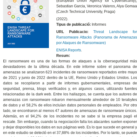
(European Union Agency for Cybersecurity);
Sebastian Garcia, Veronica Valeros, Alya Gomaa
(Czech Technical University, Praga)
(2022).
Tipus de publicació:
Informes
URL Publicacio:
Threat Landscape for
Ransomware Attacks (Panorama de Amenazas
por Ataques de Ransomware)
ENISA Reports
.
Resum:
El ransomware es una de las formas de ataques a la ciberseguridad más
devastadores de la última década. En este informe sobre el panorama de
amenazas se analizaron 623 incidentes de ransomware reportados entre mayo
de 2021 y junio de 2022 dentro de la UE, Reino Unido y Estados Unidos. Los
datos se recopilaron a partir de informes gubernamentales, empresas de
seguridad, prensa, blogs verificados y, en algunos casos, utilizando fuentes
relacionadas de la dark web. Entre los hallazgos, se cuenta que los autores de
amenazas con ransomware robaron mensualmente alrededor de 10 terabytes
de datos y el 58,2% de ellos incluían datos personales de empleados. Por otro
lado, se encontraron al menos 47 autores de amenazas de ransomware únicos.
Además, en el 94,2% de los incidentes no se sabe si la empresa pagó el
rescate. Sin embargo, cuando la negociación falla los atacantes suelen exponer
y dejar disponibles los datos en sus páginas web. Es lo que sucede en general y
en este estudio se detectó en el 37,88% de los incidentes. Por lo tanto, se puede