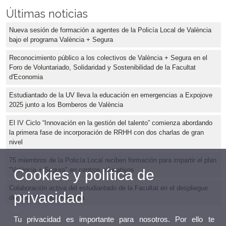
Últimas noticias
Nueva sesión de formación a agentes de la Policía Local de València
bajo el programa València + Segura
Reconocimiento público a los colectivos de València + Segura en el
Foro de Voluntariado, Solidaridad y Sostenibilidad de la Facultat
d'Economia
Estudiantado de la UV lleva la educación en emergencias a Expojove
2025 junto a los Bomberos de València
El IV Ciclo “Innovación en la gestión del talento” comienza abordando
la primera fase de incorporación de RRHH con dos charlas de gran
nivel
75 miembros de la Policía Local reciben formación para impartir el plan
"València + Segura" en centros educativos
Cookies y política de
Colaboración activa del estudiantado de la Facultat en el despliegue
privacidad
del Plan Valencia+Segura
Tu privacidad es importante para nosotros. Por ello te