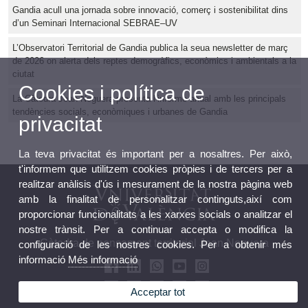
Gandia acull una jornada sobre innovació, comerç i sostenibilitat dins
d’un Seminari Internacional SEBRAE–UV
L’Observatori Territorial de Gandia publica la seua newsletter de març
de 2026 on alerta dels reptes demogràfics, econòmics i ambientals a la
ciutat
Cookies i política de
La Càtedra Joan Noguera presenta l’informe anual amb les principals
tendències socials, econòmiques i urbanes de Gandia
privacitat
La teva privacitat és important per a nosaltres. Per això,
t'informem que utilitzem cookies pròpies i de tercers per a
realitzar anàlisis d'ús i mesurament de la nostra pàgina web
amb la finalitat de personalitzar continguts,així com
proporcionar funcionalitats a les xarxes socials o analitzar el
nostre trànsit. Per a continuar accepta o modifica la
Càtedra de pensament territorial Joan Noguera
configuració de les nostres cookies. Per a obtenir més
informació
Més informació
Acceptar tot