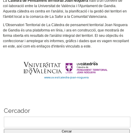
La
Càtedra de Pensament territorial Joan Noguera
naix d'un conveni de
col·laboració entre la Universitat de València i l'Ajuntament de Gandia.
Aquesta càtedra es centra en l'anàlisi, la planificació i la gestió del territori en
l'àmbit local a la comarca de La Safor a la Comunitat Valenciana.
L'Observatori Territorial de La Càtedra de pensament territorial Joan Noguera
de Gandia és una plataforma en línia, i ara en construcció, que mostrarà de
forma oberta els resultats de l'anàlisi integral del territori. El seu objectiu és
confeccionar i arreplegar els informes, gràfics i dades que es vagen recopilant
en este, així com els enllaços d'interés vinculats a este.
www.uv.es/catedra-joan-noguera
Cercador