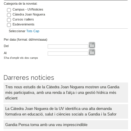
Categoria de la novetat:
Campus - UVNoticies
Càtedra Joan Noguera
Cursos i tallers
Esdeveniments
Seleccionar
Tots
Cap
Per data (format: dd/mm/aaaa)
Del
Al
S'ha d'omplir els dos camps
Darreres notícies
Tres nous estudis de la Càtedra Joan Noguera mostren una Gandia
més participativa, amb una renda a l'alça i una gestió hídrica més
eficient
La Càtedra Joan Noguera de la UV identifica una alta demanda
formativa en educació, salut i ciències socials a Gandia i la Safor
Gandia Pensa torna amb una veu imprescindible