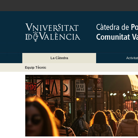
La Càtedra
Activita
Equip Tècnic