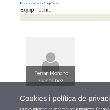
Inici
>
La Càtedra
> Equip Tècnic
Equip Tècnic
Ferran Moncho
Gonzálbez
Cookies i política de privaci
La teva privacitat és important per a nosaltres. Per això