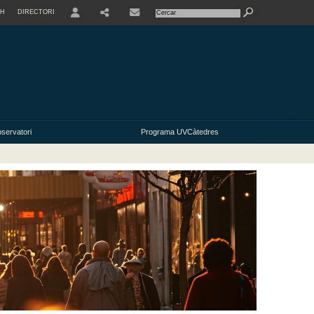
SH
DIRECTORI
USER
SHARE
servatori
Programa UVCàtedres