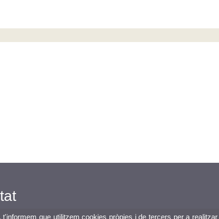
tat
, t'informem que utilitzem cookies pròpies i de tercers per a realitzar